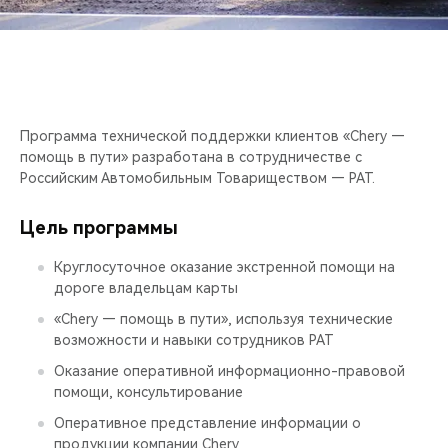
CHERY REMOTE
Chery Лизинг
CHERY Remote
CHERY И СПОРТ
Корпоративные продажи
Калькулятор ТО
ПРОГРАММА ПОМОЩИ В ПУТИ
НАШИ МЕРОПРИЯТИЯ
Брошюры и прайс-листы
Программа технической поддержки клиентов «Chery —
ВИДЕООБЗОРЫ
помощь в пути» разработана в сотрудничестве с
Видеообзоры
Российским Автомобильным Товариществом — РАТ.
CHERY ДЛЯ ДЕТЕЙ
Выберите свой CHERY
Цель программы
Круглосуточное оказание экстренной помощи на
дороге владельцам карты
«Chery — помощь в пути», используя технические
возможности и навыки сотрудников РАТ
Оказание оперативной информационно-правовой
помощи, консультирование
Оперативное представление информации о
продукции компании Chery